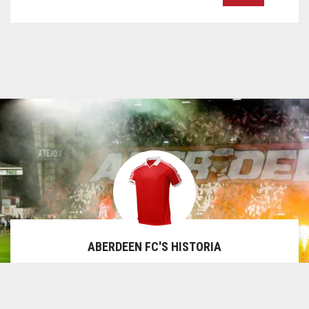
ABERDEEN FC'S HISTORIA
Aberdeen FC, ofta kallad
The Dons
, grundades 1903 och
är en av Skottlands mest framgångsrika klubbar utanför