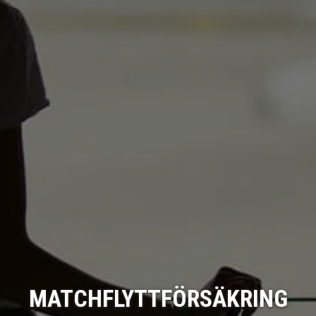
MATCHFLYTTFÖRSÄKRING