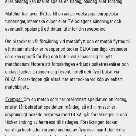
eller onsdag kan istället spelas en tisdag, onsdag eller torsdag.
Matcher kan även flyttas till en annan vecka pga. europeiska
turneringar, inhemska cuper eller TV-bolagens sändningar och
eventuellt spelas på ett datum utanför din reseperiod.
Om ni tecknar vår försäkring vid matchflytt och er match flyttas till
ett datum utanför er reseperiod täcker OLKA samtliga kostnader
som kan uppstå för flyg och hotell vid anpassning till nytt
matchdatum. Notera att försäkringen erbjuds paketresenärer och
endast täcker arrangemang (event, hotell och flyg) bokat via
OLKA. Försäkringen går alltså inte att teckna vid köp av enbart
matchbiljett.
Exempel:
Om en match som har preliminärt speldatum en lördag,
istället får bekräftat speldatum måndag, så att ni missar er
ursprungligt bokade hemresa med OLKA, går försäkringen in och
täcker ändring av hemresa till tisdagen. Försäkringen täcker
samtliga kostnader rörande ändring av flygresan samt den extra