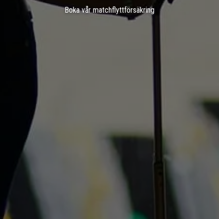
Boka vår matchflyttförsäkring