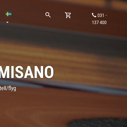
031 -
137 400
 MISANO
ell/flyg