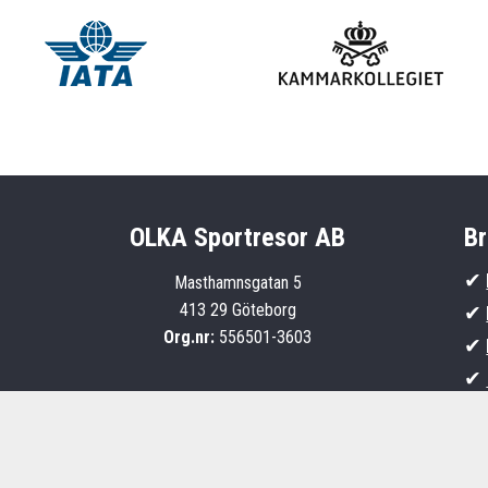
OLKA Sportresor AB
Br
✔
Masthamnsgatan 5
413 29 Göteborg
✔
Org.nr:
556501-3603
✔
✔
✔
✔
i
 i