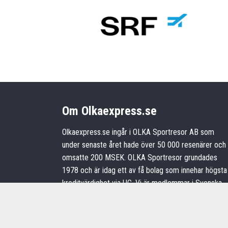
Om Olkaexpress.se
Olkaexpress.se ingår i OLKA Sportresor AB som
under senaste året hade över 50 000 resenärer och
omsatte 200 MSEK. OLKA Sportresor grundades
1978 och är idag ett av få bolag som innehar högsta
kreditvärdighet via UC. Vi är medlemmar i Svenska
Resebyrå- och arrangörsföreningen och ställer höga
resegarantier till Kammarkollegiet. Hos oss betalar n
enkelt och tryggt med kort, faktura eller delbetalning