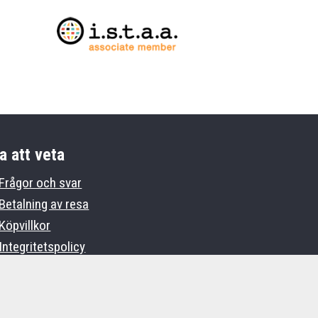
a att veta
Frågor och svar
Betalning av resa
Köpvillkor
Integritetspolicy
Om OLKA Sportresor
Agent login