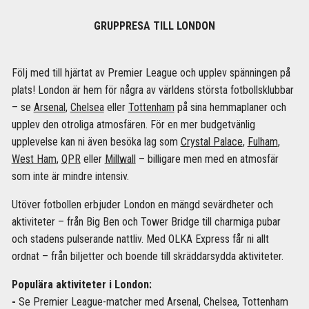
GRUPPRESA TILL LONDON
Följ med till hjärtat av Premier League och upplev spänningen på
plats! London är hem för några av världens största fotbollsklubbar
– se
Arsenal
,
Chelsea
eller
Tottenham
på sina hemmaplaner och
upplev den otroliga atmosfären. För en mer budgetvänlig
upplevelse kan ni även besöka lag som
Crystal Palace
,
Fulham
,
West Ham
,
QPR
eller
Millwall
– billigare men med en atmosfär
som inte är mindre intensiv.
Utöver fotbollen erbjuder London en mängd sevärdheter och
aktiviteter – från Big Ben och Tower Bridge till charmiga pubar
och stadens pulserande nattliv. Med OLKA Express får ni allt
ordnat – från biljetter och boende till skräddarsydda aktiviteter.
Populära aktiviteter i London:
-
Se Premier League-matcher med Arsenal, Chelsea, Tottenham