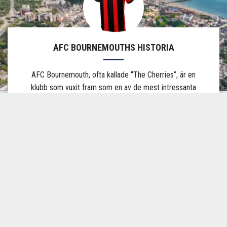
AFC BOURNEMOUTHS HISTORIA
AFC Bournemouth, ofta kallade “The Cherries”, är en
klubb som vuxit fram som en av de mest intressanta
berättelserna i modern engelsk fotboll. Klubben
grundades 1899 i kuststaden Bournemouth på Englands
sydkust och har under de senaste decennierna gjort en
imponerande resa från de lägre divisionerna upp till
Premier League.
Klubben spelar sina hemmamatcher på Vitality Stadium,
en av Premier Leagues mest intima arenor med plats för
drygt 11 000 åskådare. Den mindre arenan bidrar till en
nära och intensiv matchupplevelse där publiken sitter tätt
inpå planen och skapar en engagerad atmosfär varje