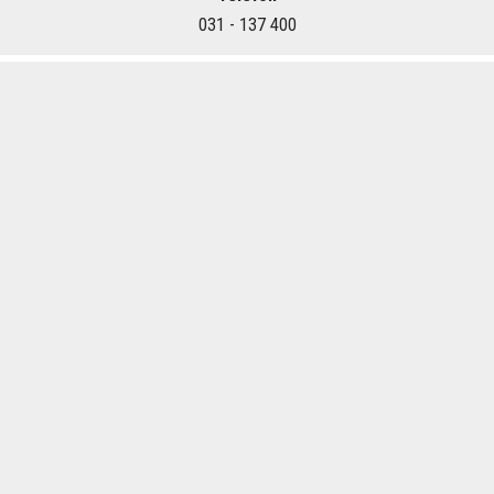
031 - 137 400
Om Olkaexpress.se