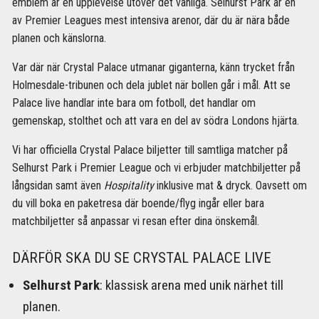
emblem är en upplevelse utöver det vanliga. Selhurst Park är en
av Premier Leagues mest intensiva arenor, där du är nära både
planen och känslorna.
Var där när Crystal Palace utmanar giganterna, känn trycket från
Holmesdale-tribunen och dela jublet när bollen går i mål. Att se
Palace live handlar inte bara om fotboll, det handlar om
gemenskap, stolthet och att vara en del av södra Londons hjärta.
Vi har officiella Crystal Palace biljetter till samtliga matcher på
Selhurst Park i Premier League och vi erbjuder matchbiljetter på
långsidan samt även
Hospitality
inklusive mat & dryck. Oavsett om
du vill boka en paketresa där boende/flyg ingår eller bara
matchbiljetter så anpassar vi resan efter dina önskemål.
DÄRFÖR SKA DU SE CRYSTAL PALACE LIVE
Selhurst Park
: klassisk arena med unik närhet till
planen.