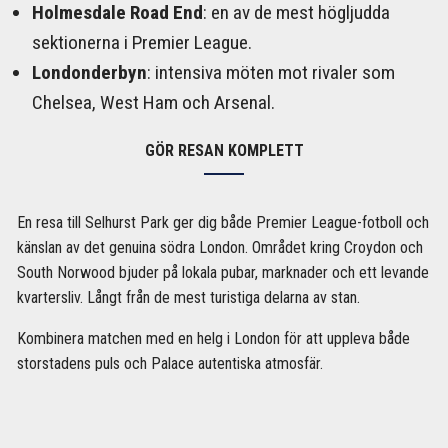
Holmesdale Road End
: en av de mest högljudda
sektionerna i Premier League.
Londonderbyn
: intensiva möten mot rivaler som
Chelsea, West Ham och Arsenal.
GÖR RESAN KOMPLETT
En resa till Selhurst Park ger dig både Premier League-fotboll och
känslan av det genuina södra London. Området kring Croydon och
South Norwood bjuder på lokala pubar, marknader och ett levande
kvartersliv. Långt från de mest turistiga delarna av stan.
Kombinera matchen med en helg i London för att uppleva både
storstadens puls och Palace autentiska atmosfär.
PUBAR OCH MAT FÖRE MATCH