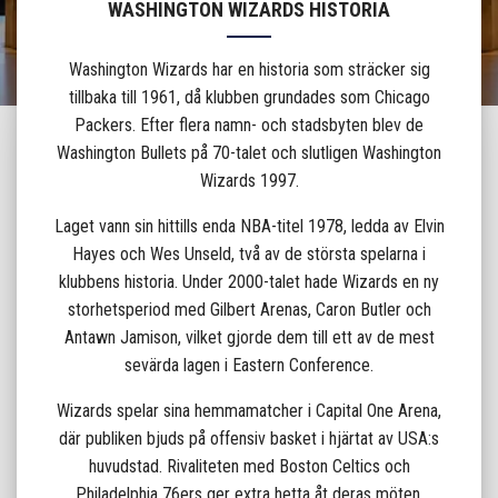
WASHINGTON WIZARDS HISTORIA
Washington Wizards har en historia som sträcker sig
tillbaka till 1961, då klubben grundades som Chicago
Packers. Efter flera namn- och stadsbyten blev de
Washington Bullets på 70-talet och slutligen Washington
Wizards 1997.
Laget vann sin hittills enda NBA-titel 1978, ledda av Elvin
Hayes och Wes Unseld, två av de största spelarna i
klubbens historia. Under 2000-talet hade Wizards en ny
storhetsperiod med Gilbert Arenas, Caron Butler och
Antawn Jamison, vilket gjorde dem till ett av de mest
sevärda lagen i Eastern Conference.
Wizards spelar sina hemmamatcher i Capital One Arena,
där publiken bjuds på offensiv basket i hjärtat av USA:s
huvudstad. Rivaliteten med Boston Celtics och
Philadelphia 76ers ger extra hetta åt deras möten.