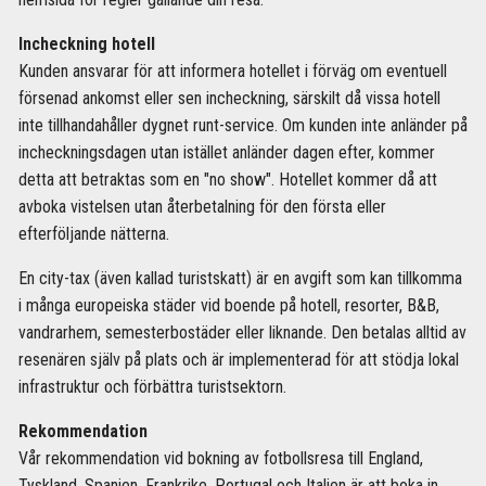
Incheckning hotell
Kunden ansvarar för att informera hotellet i förväg om eventuell
försenad ankomst eller sen incheckning, särskilt då vissa hotell
inte tillhandahåller dygnet runt-service. Om kunden inte anländer på
incheckningsdagen utan istället anländer dagen efter, kommer
detta att betraktas som en "no show". Hotellet kommer då att
avboka vistelsen utan återbetalning för den första eller
efterföljande nätterna.
En city-tax (även kallad turistskatt) är en avgift som kan tillkomma
i många europeiska städer vid boende på hotell, resorter, B&B,
vandrarhem, semesterbostäder eller liknande. Den betalas alltid av
resenären själv på plats och är implementerad för att stödja lokal
infrastruktur och förbättra turistsektorn.
Rekommendation
Vår rekommendation vid bokning av fotbollsresa till England,
Tyskland, Spanien, Frankrike, Portugal och Italien är att boka in