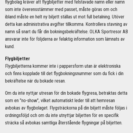
flygbolag kräver att flygbiljetter med felstavade namn eller namn
som inte överensstämmer med passet, måste göras om och
ibland måste en helt ny biljett ställas ut mot full betalning. Utöver
detta kan administrativa avgifter tillkomma. Kontrollera stavning av
namn så snart du får din bokningsbekräftelse. OLKA Sportresor AB
ansvarar inte för följderna av felaktig information som lämnats av
kund.
Flygbiljetter
Flygbiljetterna kommer inte i pappersform utan är elektroniska
och finns kopplade till det flygbokningsnummer som du fick i din
bekräftelse när du bokade resan.
Om du inte nyttjar utresan för din bokade flygresa, betraktas detta
som en "no-show", vilket automatiskt leder till att hemresan
avbokas av flygbolaget. Flygsträckorna på din biljett måste följas i
ordningsföljd och om du inte utnyttjar biljetten för en specifik
sträcka så avbokas samtliga återstående flygningar på biljetten.