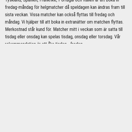
fredag-måndag för helgmatcher då speldagen kan ändras fram till
sista veckan. Vissa matcher kan också flyttas till fredag och
måndag. Vi hjälper till att boka in extranätter om matchen flyttas.
Merkostnad står kund för. Matcher mitt i veckan som är satta till
tisdag eller onsdag kan spelas tisdag, onsdag eller torsdag. Vår
rekommendation är att åka tisdag - fredag.
Villkor vid matchflytt
Ibland kan matchdatumet flyttas och resperioden behöva justeras,
trots att det är bekräftat, eftersom det aldrig garanteras till 100%.
Om detta sker kan du aldrig ångra köpet eller avboka (och få en
återbetalning) eller byta mot en annan match. Bokade paket är ej
avbokningsbara.
Vid matchändring som medför att matchen spelas utanför bokade
flyg- & hotelldatum gäller följande:
Om kund har bokat flyg & hotell med OLKA flyttar vi flyg- &
hotelldatumen så att de passar nya matchdatumet. Observera att