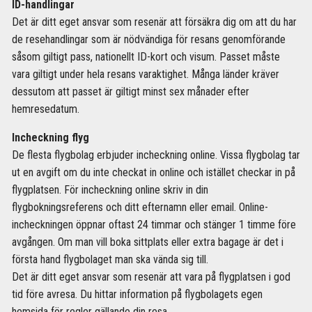
ID-handlingar
Det är ditt eget ansvar som resenär att försäkra dig om att du har
de resehandlingar som är nödvändiga för resans genomförande
såsom giltigt pass, nationellt ID-kort och visum. Passet måste
vara giltigt under hela resans varaktighet. Många länder kräver
dessutom att passet är giltigt minst sex månader efter
hemresedatum.
Incheckning flyg
De flesta flygbolag erbjuder incheckning online. Vissa flygbolag tar
ut en avgift om du inte checkat in online och istället checkar in på
flygplatsen. För incheckning online skriv in din
flygbokningsreferens och ditt efternamn eller email. Online-
incheckningen öppnar oftast 24 timmar och stänger 1 timme före
avgången. Om man vill boka sittplats eller extra bagage är det i
första hand flygbolaget man ska vända sig till.
Det är ditt eget ansvar som resenär att vara på flygplatsen i god
tid före avresa. Du hittar information på flygbolagets egen
hemsida för regler gällande din resa.