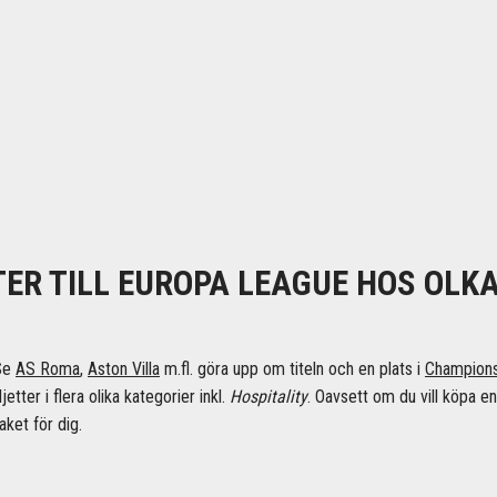
TER TILL EUROPA LEAGUE HOS OLK
 Se
AS Roma
,
Aston Villa
m.fl. göra upp om titeln och en plats i
Champion
etter i flera olika kategorier inkl.
Hospitality
. Oavsett om du vill köpa en
aket för dig.