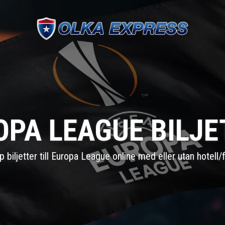
OPA LEAGUE BILJE
p biljetter till Europa League online med eller utan hotell/f