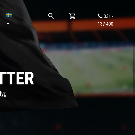
031 -
137 400
TTER
lyg