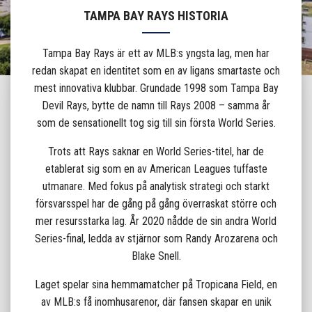
TAMPA BAY RAYS HISTORIA
Tampa Bay Rays är ett av MLB:s yngsta lag, men har
redan skapat en identitet som en av ligans smartaste och
mest innovativa klubbar. Grundade 1998 som Tampa Bay
Devil Rays, bytte de namn till Rays 2008 – samma år
som de sensationellt tog sig till sin första World Series.
Trots att Rays saknar en World Series-titel, har de
etablerat sig som en av American Leagues tuffaste
utmanare. Med fokus på analytisk strategi och starkt
försvarsspel har de gång på gång överraskat större och
mer resursstarka lag. År 2020 nådde de sin andra World
Series-final, ledda av stjärnor som Randy Arozarena och
Blake Snell.
Laget spelar sina hemmamatcher på Tropicana Field, en
av MLB:s få inomhusarenor, där fansen skapar en unik