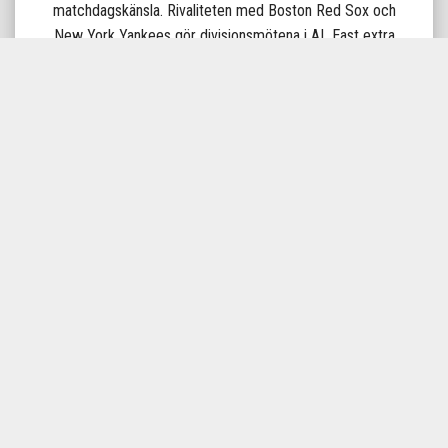
matchdagskänsla. Rivaliteten med Boston Red Sox och
New York Yankees gör divisionsmötena i AL East extra
intensiva.
Tampa Bay Rays är laget som bevisar att smart strategi
och laganda kan ta dig långt – och en match på Tropicana
Field är alltid en upplevelse utöver det vanliga.
KUNDTJÄNST
Vill du ha hjälp med att genomföra din order? Gå till våra
FRÅGOR
OCH SVAR
eller kontakta vår kundtjänst så hjälper vi dig gärna.
Öppettider
Måndag - fredag 08:00 - 17:00