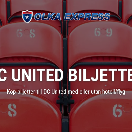
C UNITED BILJETT
Köp biljetter till DC United med eller utan hotell/flyg