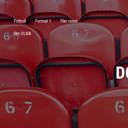
Fotboll
Formel 1
Fler resor
Om OLKA
D