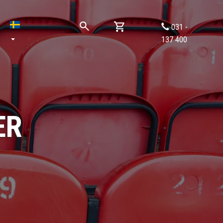
031 -
137 400
ER