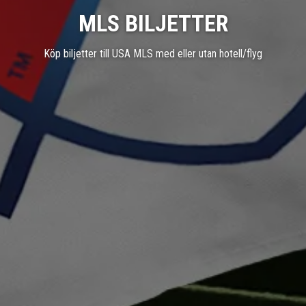
MLS BILJETTER
Köp biljetter till USA MLS med eller utan hotell/flyg